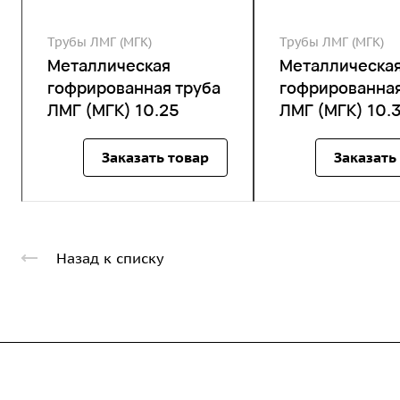
Трубы ЛМГ (МГК)
Трубы ЛМГ (МГК)
Металлическая
Металлическа
гофрированная труба
гофрированная
ЛМГ (МГК) 10.25
ЛМГ (МГК) 10.
Заказать товар
Заказать
Назад к списку
Компания