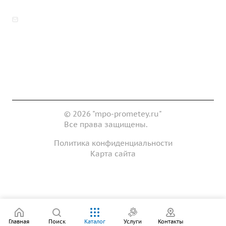
zakaz@mpo-prometey.ru
info@mpo-prometey.ru
Доставка и оплата
Сертификаты
Реквизиты
Контакты
© 2026 "mpo-prometey.ru"
Все права защищены.
Политика конфиденциальности
Карта сайта
Разработка и продвижение сайта
Главная
Поиск
Каталог
Услуги
Контакты