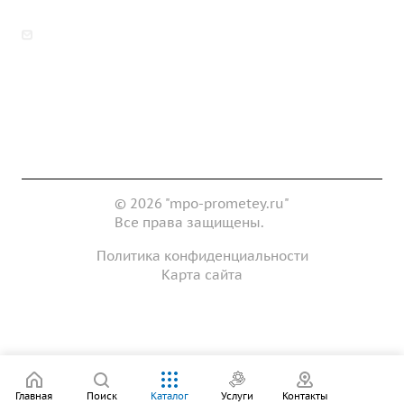
zakaz@mpo-prometey.ru
info@mpo-prometey.ru
Доставка и оплата
Сертификаты
Реквизиты
Контакты
© 2026 "mpo-prometey.ru"
Все права защищены.
Политика конфиденциальности
Карта сайта
Разработка и продвижение сайта
Главная
Поиск
Каталог
Услуги
Контакты