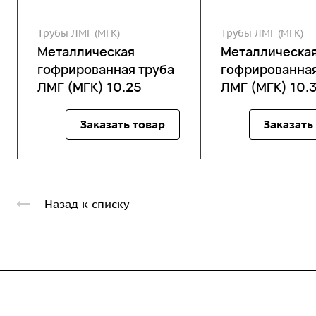
Трубы ЛМГ (МГК)
Трубы ЛМГ (МГК)
Металлическая
Металлическа
гофрированная труба
гофрированная
ЛМГ (МГК) 10.25
ЛМГ (МГК) 10.
Заказать товар
Заказать
Назад к списку
Компания