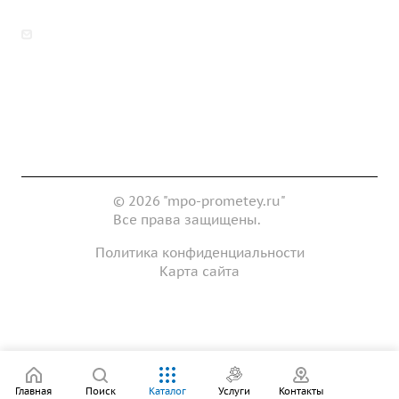
zakaz@mpo-prometey.ru
info@mpo-prometey.ru
Доставка и оплата
Сертификаты
Реквизиты
Контакты
© 2026 "mpo-prometey.ru"
Все права защищены.
Политика конфиденциальности
Карта сайта
Разработка и продвижение сайта
Главная
Поиск
Каталог
Услуги
Контакты