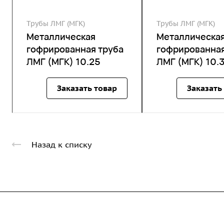
Трубы ЛМГ (МГК)
Трубы ЛМГ (МГК)
Металлическая
Металлическа
гофрированная труба
гофрированная
ЛМГ (МГК) 10.25
ЛМГ (МГК) 10.
Заказать товар
Заказать
Назад к списку
Компания