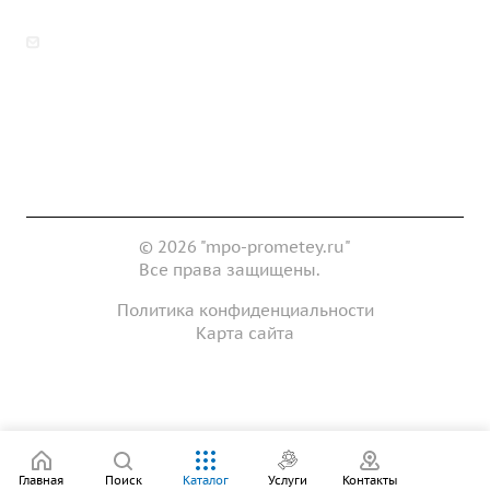
zakaz@mpo-prometey.ru
info@mpo-prometey.ru
Доставка и оплата
Сертификаты
Реквизиты
Контакты
© 2026 "mpo-prometey.ru"
Все права защищены.
Политика конфиденциальности
Карта сайта
Разработка и продвижение сайта
Главная
Поиск
Каталог
Услуги
Контакты