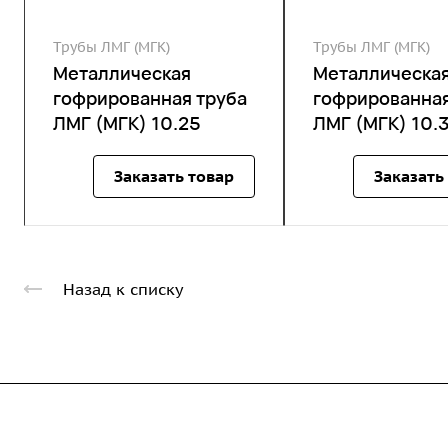
Трубы ЛМГ (МГК)
Трубы ЛМГ (МГК)
Металлическая
Металлическа
гофрированная труба
гофрированная
ЛМГ (МГК) 10.25
ЛМГ (МГК) 10.
Заказать товар
Заказать
Назад к списку
Компания