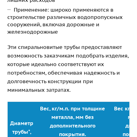
лишних расходов
Применение: широко применяются в
строительстве различных водопропускных
сооружений, включая дорожные и
железнодорожные
Эти спиральновитые трубы предоставляют
возможность заказчикам подобрать изделия,
которые идеально соответствуют их
потребностям, обеспечивая надежность и
долговечность конструкции при
минимальных затратах.
Вес, кг/м.п. при толщине
Вес кг/м
металла, мм без
мет
Диаметр
дополнительного
дву
трубы*,
покрытия.
покр