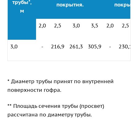
трубы*,
покрытия.
покрыти
м
2,0
2,5
3,0
3,5
2,0
2,5
3,0
-
216,9
261,3
305,9
-
230,1
* Диаметр трубы принят по внутренней
поверхности гофра.
** Площадь сечения трубы (просвет)
рассчитана по диаметру трубы.