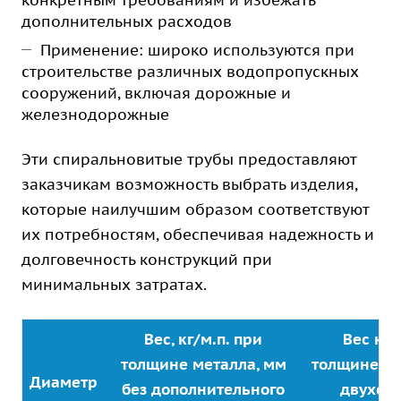
конкретным требованиям и избежать
дополнительных расходов
Применение: широко используются при
строительстве различных водопропускных
сооружений, включая дорожные и
железнодорожные
Эти спиральновитые трубы предоставляют
заказчикам возможность выбрать изделия,
которые наилучшим образом соответствуют
их потребностям, обеспечивая надежность и
долговечность конструкций при
минимальных затратах.
Вес, кг/м.п. при
Вес кг/
толщине металла, мм
толщине ме
Диаметр
без дополнительного
двухст