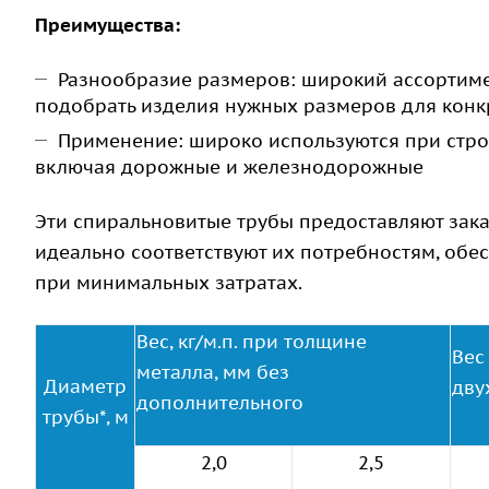
Преимущества:
Разнообразие размеров: широкий ассортиме
подобрать изделия нужных размеров для конк
Применение: широко используются при стро
включая дорожные и железнодорожные
Эти спиральновитые трубы предоставляют зака
идеально соответствуют их потребностям, обе
при минимальных затратах.
Вес, кг/м.п. при толщине
Вес
металла, мм без
Диаметр
дву
дополнительного
трубы*, м
2,0
2,5