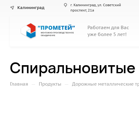
г. Калининград, ул. Советский
Калининград
проспект, 21а
Работаем для Вас
уже более 5 лет!
Спиральновитые 
—
—
Главная
Продукты
Дорожные металлические т