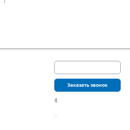
Скачать каталог
г. Екатеринбург,
соцкого, 4б, оф.
Заказать звонок
водство:
г.
инбург, ул.
7 (922) 178-81-77
нга, дом 7ч
аботы:
zakaz@mpo-prometey.ru
т.: с 9:00 до 18:00
info@mpo-prometey.ru
Вс.: выходные