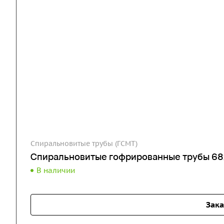
Спиральновитые трубы (ГСМТ)
Спиральновитые гофрированные трубы 68х
В наличии
Зака