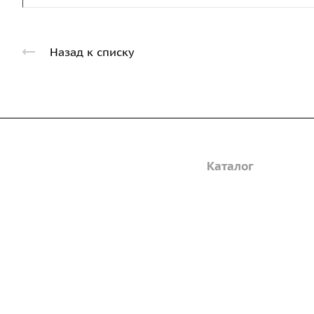
Назад к списку
Компания
Каталог
Дорожные металли
О предприятии
трубы
Благодарственные письма
Барьерные дорожн
Вакансии
ограждения
ГОСТы и техническая
Пешеходное ограж
документация
Опоры освещения
Реквизиты