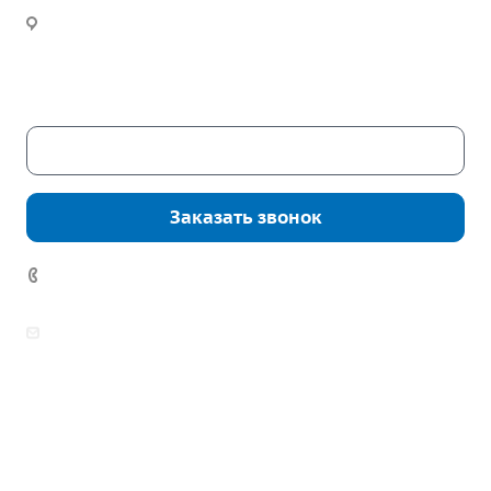
Инженерный расчет
Новости
Часы работы:
Пн. – Пт.: с 9:00 до 18:00
Сб. – Вс.: выходные
Скачать каталог
Заказать звонок
7 (922) 178-81-77
zakaz@mpo-prometey.ru
info@mpo-prometey.ru
Доставка и оплата
Сертификаты
Реквизиты
Контакты