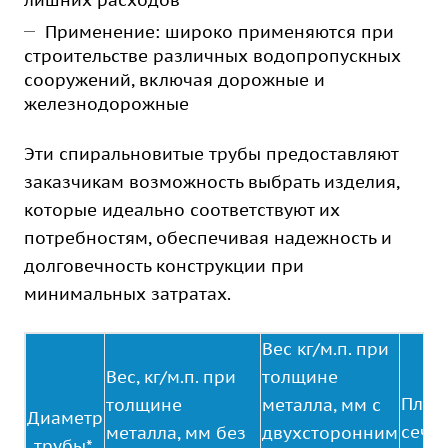
лишних расходов
Применение: широко применяются при
строительстве различных водопропускных
сооружений, включая дорожные и
железнодорожные
Эти спиральновитые трубы предоставляют
заказчикам возможность выбрать изделия,
которые идеально соответствуют их
потребностям, обеспечивая надежность и
долговечность конструкции при
минимальных затратах.
Вес кг/м.п. при
Вес, кг/м.п. при
толщине
Площ
толщине
металла, мм с
Диаметр
сече
металла, мм без
двухсторонним
трубы*,