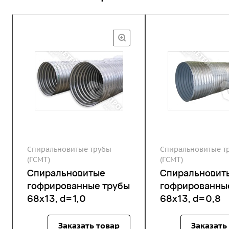
Спиральновитые трубы
Спиральновитые т
(ГСМТ)
(ГСМТ)
Спиральновитые
Спиральновит
гофрированные трубы
гофрированны
68х13, d=1,0
68х13, d=0,8
Заказать товар
Заказать