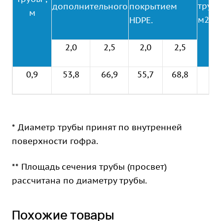
трубы
дополнительного
покрытием
м
м2
HDPE.
2,0
2,5
2,0
2,5
0,9
53,8
66,9
55,7
68,8
0,6
* Диаметр трубы принят по внутренней
поверхности гофра.
** Площадь сечения трубы (просвет)
рассчитана по диаметру трубы.
Похожие товары