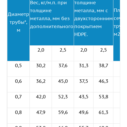
Вес, кг/м.п. при
толщине
Площ
толщине
металла, мм с
Диаметр
сече
металла, мм без
двухсторонним
трубы*,
трубы
дополнительного
покрытием
м
м2
HDPE.
2,0
2,5
2,0
2,5
0,5
30,2
37,6
31,3
38,7
0,
0,6
36,2
45,0
37,5
46,3
0,2
0,7
42,0
52,3
43,5
53,8
0,3
0,8
47,9
59,6
49,6
61,3
0,5