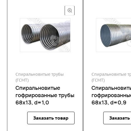
Спиральновитые трубы
Спиральновитые т
(ГСМТ)
(ГСМТ)
Спиральновитые
Спиральновит
гофрированные трубы
гофрированны
68х13, d=1,0
68х13, d=0,9
Заказать товар
Заказать