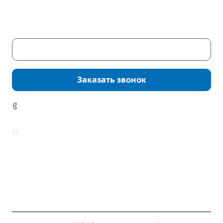
Пн. – Пт.: с 9:00 до 18:00
Сб. – Вс.: выходные
Скачать каталог
Заказать звонок
7 (922) 178-81-77
zakaz@mpo-prometey.ru
info@mpo-prometey.ru
Доставка и оплата
Сертификаты
Реквизиты
Контакты