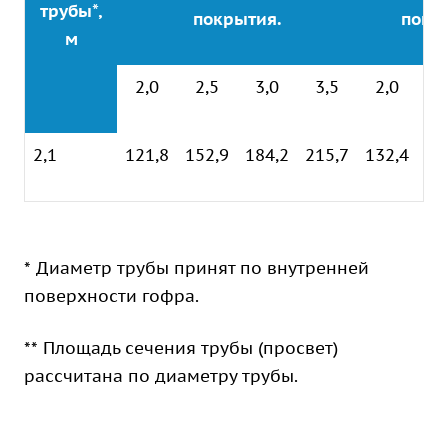
трубы*,
покрытия.
покр
м
2,0
2,5
3,0
3,5
2,0
2
2,1
121,8
152,9
184,2
215,7
132,4
16
* Диаметр трубы принят по внутренней
поверхности гофра.
** Площадь сечения трубы (просвет)
рассчитана по диаметру трубы.