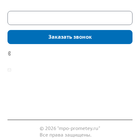
Скачать каталог
Заказать звонок
7 (922) 178-81-77
zakaz@mpo-prometey.ru
info@mpo-prometey.ru
Доставка и оплата
Сертификаты
Реквизиты
Контакты
© 2026 "mpo-prometey.ru"
Все права защищены.