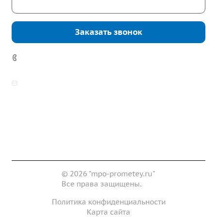
Скачать каталог
Заказать звонок
7 (922) 178-81-77
zakaz@mpo-prometey.ru
info@mpo-prometey.ru
Доставка и оплата
Сертификаты
Реквизиты
Контакты
© 2026 "mpo-prometey.ru"
Все права защищены.
Политика конфиденциальности
Карта сайта