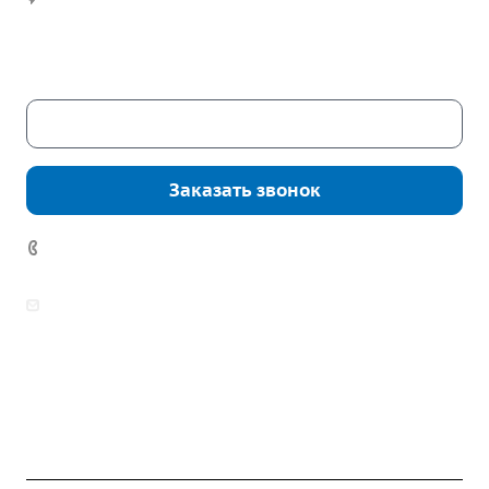
Часы работы:
Пн. – Пт.: с 9:00 до 18:00
Сб. – Вс.: выходные
Скачать каталог
Заказать звонок
7 (922) 178-81-77
zakaz@mpo-prometey.ru
info@mpo-prometey.ru
Доставка и оплата
Сертификаты
Реквизиты
Контакты