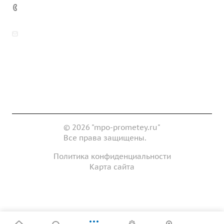
7 (922) 178-81-77
zakaz@mpo-prometey.ru
info@mpo-prometey.ru
Доставка и оплата
Сертификаты
Реквизиты
Контакты
© 2026 "mpo-prometey.ru"
Все права защищены.
Политика конфиденциальности
Карта сайта
Разработка и продвижение сайта