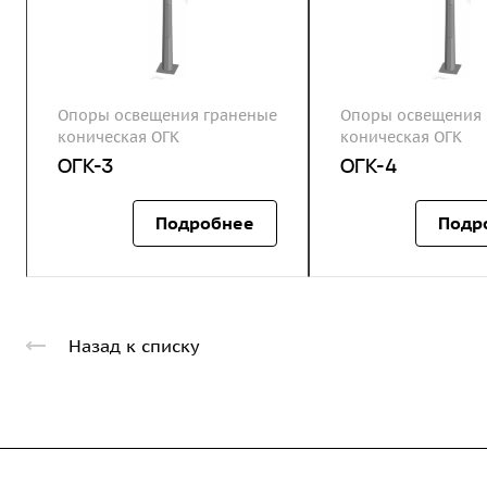
Опоры освещения граненые
Опоры освещения 
коническая ОГК
коническая ОГК
ОГК-3
ОГК-4
Подробнее
Подр
Назад к списку