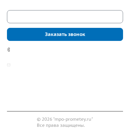
Скачать каталог
Заказать звонок
7 (922) 178-81-77
zakaz@mpo-prometey.ru
info@mpo-prometey.ru
Доставка и оплата
Сертификаты
Реквизиты
Контакты
© 2026 "mpo-prometey.ru"
Все права защищены.