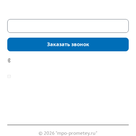
Сб. – Вс.: выходные
Скачать каталог
Заказать звонок
7 (922) 178-81-77
zakaz@mpo-prometey.ru
info@mpo-prometey.ru
Доставка и оплата
Сертификаты
Реквизиты
Контакты
© 2026 "mpo-prometey.ru"