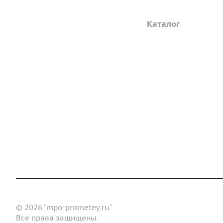
Компания
Каталог
Дорожные металли
О предприятии
трубы
Благодарственные письма
Барьерные дорожн
Вакансии
ограждения
ГОСТы и техническая
Пешеходное ограж
документация
Опоры освещения
Реквизиты
металлические
Статьи
Доставка и оплата
Сертификаты
Реквизиты
Конт
Новости
© 2026 "mpo-prometey.ru"
Все права защищены.