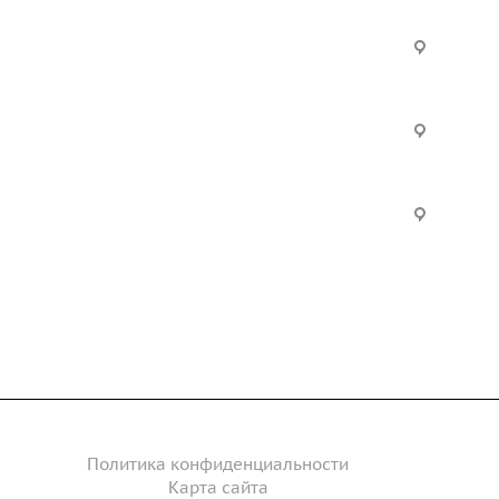
Услуги
Офис:
ул. Вы
24
ческие
Строительно-монтажные
Произ
работы
Екатер
Цвилли
ые
Установка барьерного
ограждения
Часы р
дение
Инженерное сопровождение
Пн. – П
Сб. – 
Инженерный расчет
акты
Политика конфиденциальности
Карта сайта