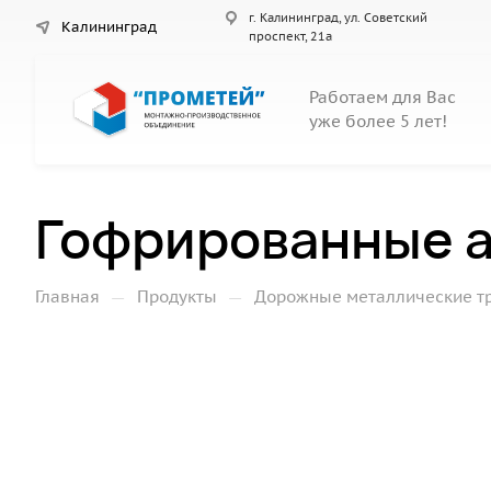
г. Калининград, ул. Советский
Калининград
проспект, 21а
Работаем для Вас
уже более 5 лет!
Гофрированные а
—
—
Главная
Продукты
Дорожные металлические т