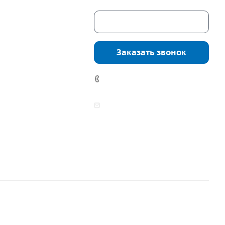
Скачать каталог
г. Екатеринбург,
соцкого, 4б, оф.
Заказать звонок
водство:
г.
инбург, ул.
7 (922) 178-81-77
нга, дом 7ч
аботы:
zakaz@mpo-prometey.ru
т.: с 9:00 до 18:00
info@mpo-prometey.ru
Вс.: выходные
Разработка и продвижение сайта