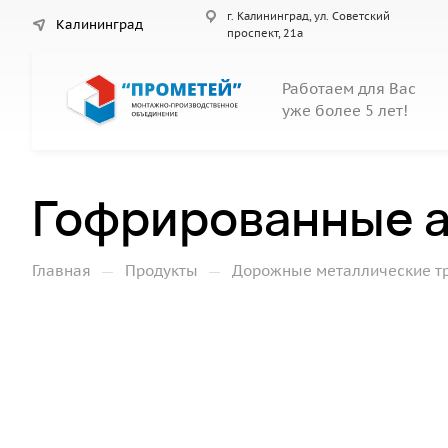
г. Калининград, ул. Советский
Калининград
проспект, 21а
Работаем для Вас
уже более 5 лет!
Гофрированные а
—
—
Главная
Продукты
Дорожные металлические т