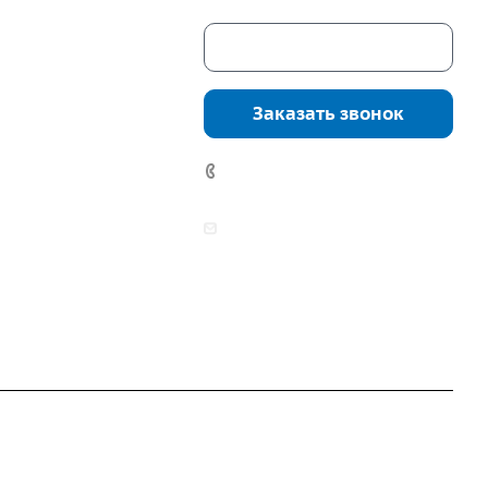
Скачать каталог
г. Екатеринбург,
соцкого, 4б, оф.
Заказать звонок
водство:
г.
инбург, ул.
7 (922) 178-81-77
нга, дом 7ч
аботы:
zakaz@mpo-prometey.ru
т.: с 9:00 до 18:00
info@mpo-prometey.ru
Вс.: выходные
Разработка и продвижение сайта