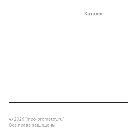
Компания
Каталог
Дорожные металли
О предприятии
трубы
Благодарственные письма
Барьерные дорожн
Вакансии
ограждения
ГОСТы и техническая
Пешеходное ограж
документация
Опоры освещения
Реквизиты
металлические
Статьи
Доставка и оплата
Сертификаты
Реквизиты
Конт
Новости
© 2026 "mpo-prometey.ru"
Все права защищены.