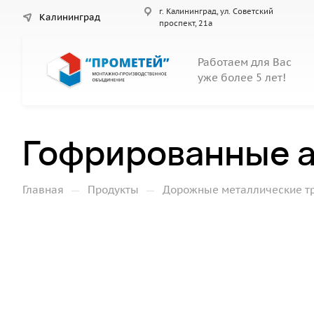
г. Калининград, ул. Советский
Калининград
проспект, 21а
Работаем для Вас
уже более 5 лет!
Гофрированные а
—
—
Главная
Продукты
Дорожные металлические т