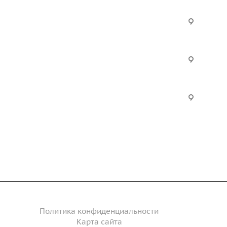
Услуги
Офис:
ул. Вы
24
ческие
Строительно-монтажные
Произ
работы
Екатер
Цвилли
ые
Установка барьерного
ограждения
Часы р
дение
Инженерное сопровождение
Пн. – П
Сб. – 
Инженерный расчет
акты
Политика конфиденциальности
Карта сайта