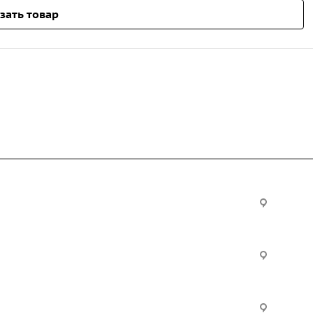
зать товар
Услуги
Офис:
ул. Вы
24
ческие
Строительно-монтажные
Произ
работы
Екатер
Цвилли
ые
Установка барьерного
ограждения
Часы р