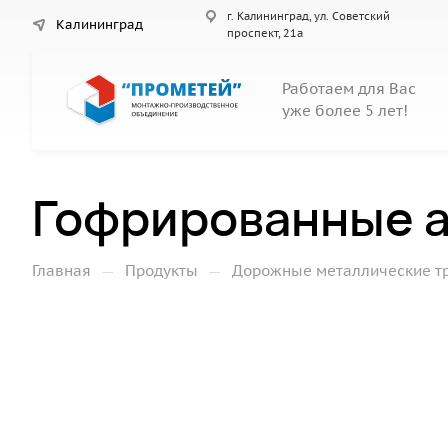
г. Калининград, ул. Советский
Калининград
проспект, 21а
Работаем для Вас
уже более 5 лет!
Гофрированные а
—
—
Главная
Продукты
Дорожные металлические т