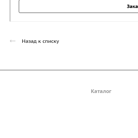
Зака
Назад к списку
Компания
Каталог
Дорожные металли
О предприятии
трубы
Благодарственные письма
Барьерные дорожн
Вакансии
ограждения