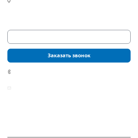
Часы работы:
Пн. – Пт.: с 9:00 до 18:00
Сб. – Вс.: выходные
Скачать каталог
Заказать звонок
7 (922) 178-81-77
zakaz@mpo-prometey.ru
info@mpo-prometey.ru
Доставка и оплата
Сертификаты
Реквизиты
Контакты