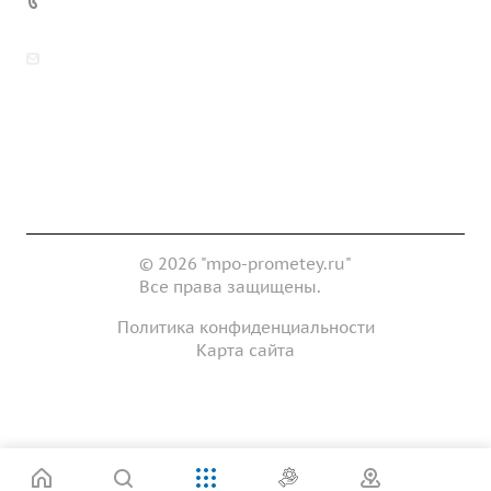
7 (922) 178-81-77
zakaz@mpo-prometey.ru
info@mpo-prometey.ru
Доставка и оплата
Сертификаты
Реквизиты
Контакты
© 2026 "mpo-prometey.ru"
Все права защищены.
Политика конфиденциальности
Карта сайта
Разработка и продвижение сайта