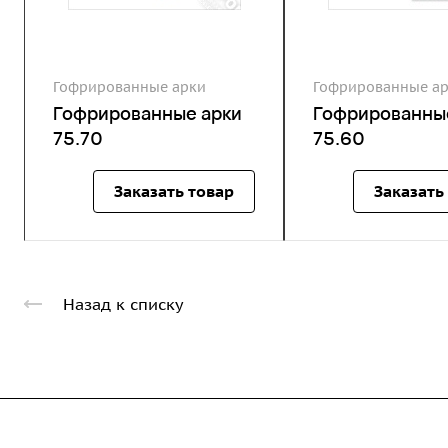
Гофрированные арки
Гофрированные а
Гофрированные арки
Гофрированны
75.70
75.60
Заказать товар
Заказать
Назад к списку
Компания