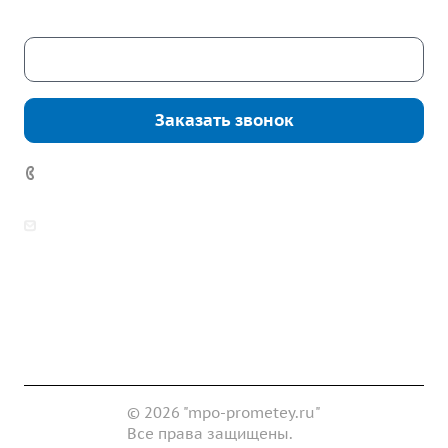
Скачать каталог
Заказать звонок
7 (922) 178-81-77
zakaz@mpo-prometey.ru
info@mpo-prometey.ru
Доставка и оплата
Сертификаты
Реквизиты
Контакты
© 2026 "mpo-prometey.ru"
Все права защищены.