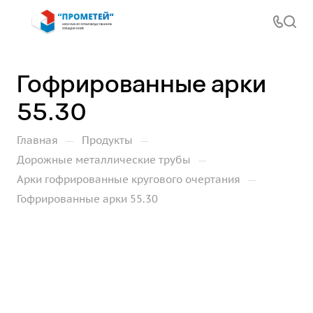
Гофрированные арки
55.30
—
—
Главная
Продукты
—
Дорожные металлические трубы
—
Арки гофрированные кругового очертания
Гофрированные арки 55.30