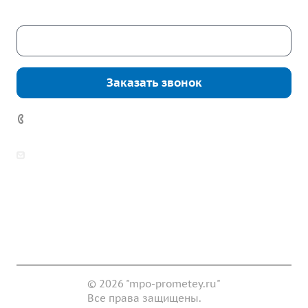
Скачать каталог
Заказать звонок
7 (922) 178-81-77
zakaz@mpo-prometey.ru
info@mpo-prometey.ru
Доставка и оплата
Сертификаты
Реквизиты
Контакты
© 2026 "mpo-prometey.ru"
Все права защищены.