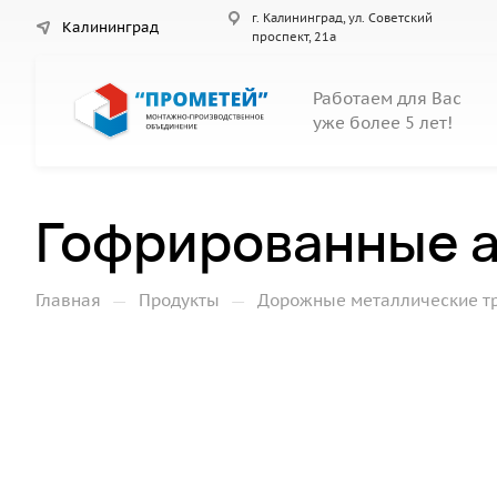
г. Калининград, ул. Советский
Калининград
проспект, 21а
Работаем для Вас
уже более 5 лет!
Гофрированные а
—
—
Главная
Продукты
Дорожные металлические т