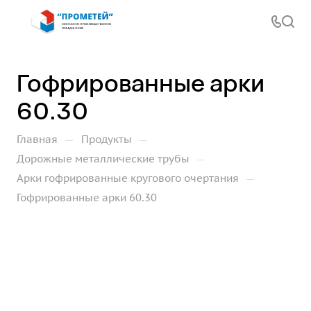
Гофрированные арки
60.30
—
—
Главная
Продукты
—
Дорожные металлические трубы
—
Арки гофрированные кругового очертания
Гофрированные арки 60.30