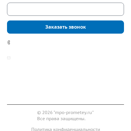
Скачать каталог
Заказать звонок
7 (922) 178-81-77
zakaz@mpo-prometey.ru
info@mpo-prometey.ru
Доставка и оплата
Сертификаты
Реквизиты
Контакты
© 2026 "mpo-prometey.ru"
Все права защищены.
Политика конфиденциальности